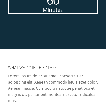
60
Minutes
WHAT WE DO IN THIS CLASS
:
Lorem ipsum dolor sit amet, consectetuer
adipiscing elit. Aenean commodo ligula eget dolor.
Aenean massa. Cum sociis natoque penatibus et
magnis dis parturient montes, nascetur ridiculus
mus.