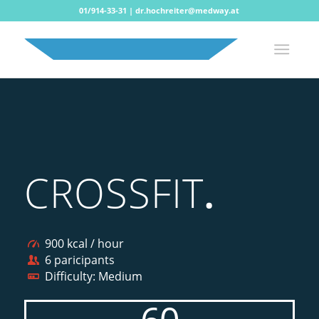
01/914-33-31
|
dr.hochreiter@medway.at
CROSSFIT
.
900 kcal / hour
6 paricipants
Difficulty: Medium