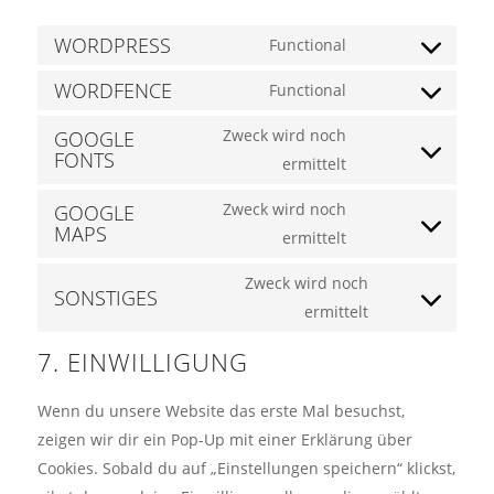
WORDPRESS
Functional
Consent
WORDFENCE
to
Functional
Consent
service
to
Zweck wird noch
GOOGLE
wordpress
FONTS
service
ermittelt
Consent
wordfence
to
Zweck wird noch
GOOGLE
service
MAPS
ermittelt
Consent
google-
to
fonts
Zweck wird noch
SONSTIGES
service
ermittelt
Consent
google-
to
maps
7. EINWILLIGUNG
service
sonstiges
Wenn du unsere Website das erste Mal besuchst,
zeigen wir dir ein Pop-Up mit einer Erklärung über
Cookies. Sobald du auf „Einstellungen speichern“ klickst,